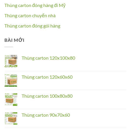
Thùng carton đóng hàng đi Mỹ
Thùng carton chuyển nhà
Thùng carton đóng gói hàng
BÀI MỚI
Thùng carton 120x100x80
No
Comments
on
Thùng
Thùng carton 120x60x60
carton
120x100x80
No
Comments
on
Thùng
Thùng carton 100x80x80
carton
120x60x60
No
Comments
on
Thùng
Thùng carton 90x70x60
carton
100x80x80
No
Comments
on