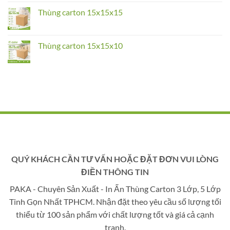
on
Thùng
Thùng carton 15x15x15
carton
20x20x10
No
Comments
on
Thùng
Thùng carton 15x15x10
carton
15x15x15
No
Comments
on
Thùng
carton
15x15x10
QUÝ KHÁCH CẦN TƯ VẤN HOẶC ĐẶT ĐƠN VUI LÒNG
ĐIỀN THÔNG TIN
PAKA - Chuyên Sản Xuất - In Ấn Thùng Carton 3 Lớp, 5 Lớp
Tinh Gọn Nhất TPHCM. Nhận đặt theo yêu cầu số lượng tối
thiểu từ 100 sản phẩm với chất lượng tốt và giá cả cạnh
tranh.