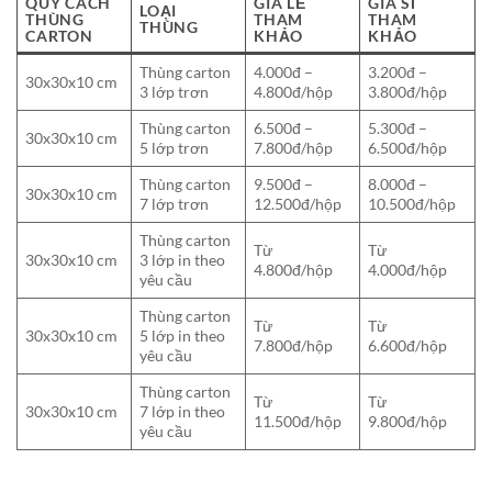
QUY CÁCH
GIÁ LẺ
GIÁ SỈ
LOẠI
THÙNG
THAM
THAM
THÙNG
CARTON
KHẢO
KHẢO
Thùng carton
4.000đ –
3.200đ –
30x30x10 cm
3 lớp trơn
4.800đ/hộp
3.800đ/hộp
Thùng carton
6.500đ –
5.300đ –
30x30x10 cm
5 lớp trơn
7.800đ/hộp
6.500đ/hộp
Thùng carton
9.500đ –
8.000đ –
30x30x10 cm
7 lớp trơn
12.500đ/hộp
10.500đ/hộp
Thùng carton
Từ
Từ
30x30x10 cm
3 lớp in theo
4.800đ/hộp
4.000đ/hộp
yêu cầu
Thùng carton
Từ
Từ
30x30x10 cm
5 lớp in theo
7.800đ/hộp
6.600đ/hộp
yêu cầu
Thùng carton
Từ
Từ
30x30x10 cm
7 lớp in theo
11.500đ/hộp
9.800đ/hộp
yêu cầu