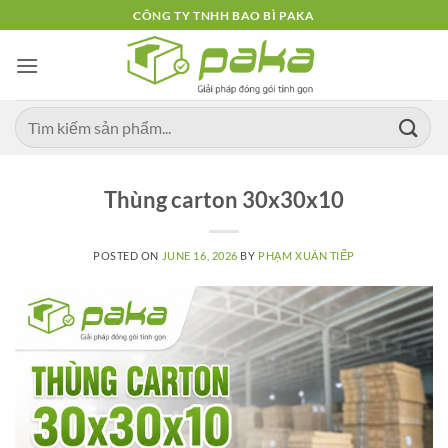
Skip
CÔNG TY TNHH BAO BÌ PAKA
to
content
Thùng carton 30x30x10
POSTED ON
JUNE 16, 2026
BY
PHẠM XUÂN TIẾP