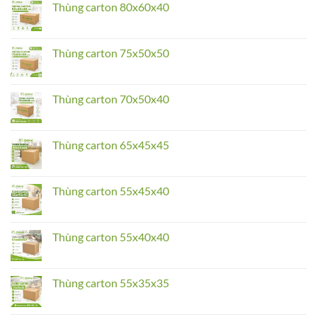
Thùng
Thùng carton 80x60x40
carton
90x70x60
No
Comments
on
Thùng
Thùng carton 75x50x50
carton
80x60x40
No
Comments
on
Thùng
Thùng carton 70x50x40
carton
75x50x50
No
Comments
on
Thùng
Thùng carton 65x45x45
carton
70x50x40
No
Comments
on
Thùng
Thùng carton 55x45x40
carton
65x45x45
No
Comments
on
Thùng
Thùng carton 55x40x40
carton
55x45x40
No
Comments
on
Thùng
Thùng carton 55x35x35
carton
55x40x40
No
Comments
on