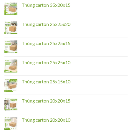
Thùng
Thùng carton 35x20x15
carton
55x35x35
No
Comments
on
Thùng
Thùng carton 25x25x20
carton
35x20x15
No
Comments
on
Thùng
Thùng carton 25x25x15
carton
25x25x20
No
Comments
on
Thùng
Thùng carton 25x25x10
carton
25x25x15
No
Comments
on
Thùng
Thùng carton 25x15x10
carton
25x25x10
No
Comments
on
Thùng
Thùng carton 20x20x15
carton
25x15x10
No
Comments
on
Thùng
Thùng carton 20x20x10
carton
20x20x15
No
Comments