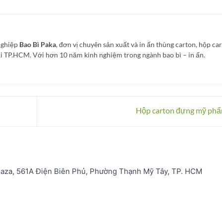
Nghiệp
Bao Bì Paka
, đơn vị chuyên sản xuất và in ấn thùng carton, hộp ca
tại TP.HCM. Với hơn 10 năm kinh nghiệm trong ngành bao bì – in ấn.
Hộp carton đựng mỹ ph
laza, 561A Điện Biên Phủ, Phường Thạnh Mỹ Tây, TP. HCM