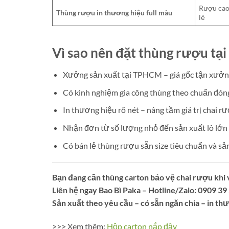
Rượu cao
Thùng rượu in thương hiệu full màu
lẻ
Vì sao nên đặt thùng rượu tại
Xưởng sản xuất tại TPHCM – giá gốc tận xưở
Có kinh nghiệm gia công thùng theo chuẩn đóng 
In thương hiệu rõ nét – nâng tầm giá trị chai r
Nhận đơn từ số lượng nhỏ đến sản xuất lô lớn t
Có bán lẻ thùng rượu sẵn size tiêu chuẩn và sả
Bạn đang cần thùng carton bảo vệ chai rượu khi 
Liên hệ ngay Bao Bì Paka – Hotline/Zalo: 0909 39
Sản xuất theo yêu cầu – có sẵn ngăn chia – in th
>>> Xem thêm:
Hộp carton nắp đậy