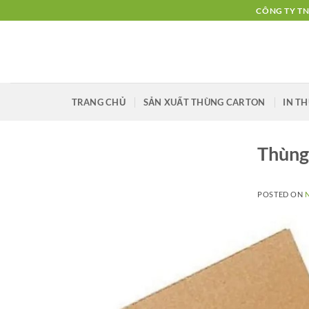
Skip
CÔNG TY TN
to
content
TRANG CHỦ
SẢN XUẤT THÙNG CARTON
IN T
Thùng
POSTED ON