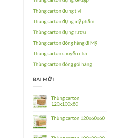
Thùng carton đựng tivi
Thùng carton đựng mỹ phẩm
Thùng carton đựng rượu
Thùng carton đóng hàng đi Mỹ
Thùng carton chuyển nhà
Thùng carton đóng gói hàng
BÀI MỚI
Thùng carton
120x100x80
No
Comments
Thùng carton 120x60x60
on
Thùng
No
carton
Comments
120x100x80
on
Thùng
Thùng carton 100x80x80