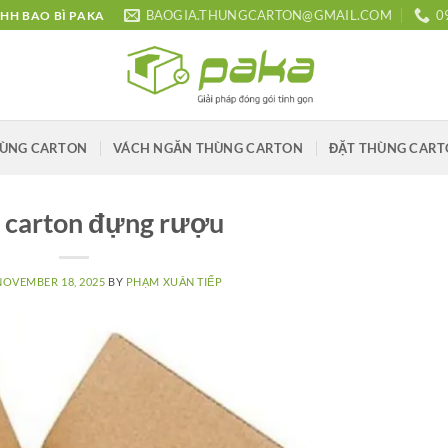
BAOGIA.THUNGCARTON@GMAIL.COM
0
HH BAO BÌ PAKA
HÙNG CARTON
VÁCH NGĂN THÙNG CARTON
ĐẶT THÙNG CAR
 carton đựng rượu
NOVEMBER 18, 2025
BY
PHẠM XUÂN TIẾP