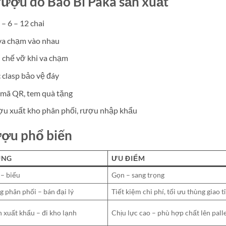
rượu do Bao Bì Paka sản xuất
 – 6 – 12 chai
g va chạm vào nhau
n chế vỡ khi va chạm
 clasp bảo vệ đáy
, mã QR, tem quà tặng
ợu xuất kho phân phối, rượu nhập khẩu
ượu phổ biến
ỤNG
ƯU ĐIỂM
 – biếu
Gọn – sang trọng
 phân phối – bán đại lý
Tiết kiệm chi phí, tối ưu thùng giao t
 xuất khẩu – đi kho lạnh
Chịu lực cao – phù hợp chất lên pall