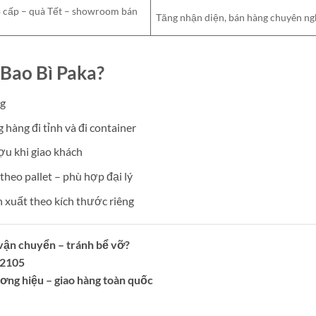
 cấp – quà Tết – showroom bán
Tăng nhận diện, bán hàng chuyên ng
 Bao Bì Paka?
ng
hàng đi tỉnh và đi container
ượu khi giao khách
heo pallet – phù hợp đại lý
n xuất theo kích thước riêng
vận chuyển – tránh bể vỡ?
 2105
ương hiệu – giao hàng toàn quốc