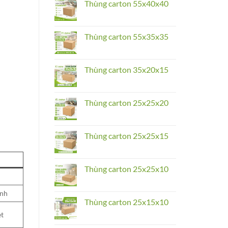
Thùng
Thùng carton 55x40x40
carton
55x45x40
No
Comments
on
Thùng
Thùng carton 55x35x35
carton
55x40x40
No
Comments
on
Thùng
Thùng carton 35x20x15
carton
55x35x35
No
Comments
on
Thùng
Thùng carton 25x25x20
carton
35x20x15
No
Comments
on
Thùng
Thùng carton 25x25x15
carton
25x25x20
No
Comments
on
Thùng
Thùng carton 25x25x10
carton
25x25x15
No
Comments
ỉnh
on
Thùng
Thùng carton 25x15x10
carton
25x25x10
No
et
Comments
on