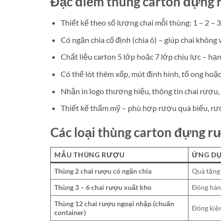
Đặc điểm thùng carton đựng 
Thiết kế theo số lượng chai mỗi thùng: 1 – 2 – 3
Có ngăn chia cố định (chia ô) – giúp chai khôn
Chất liệu carton 5 lớp hoặc 7 lớp chịu lực – hạ
Có thể lót thêm xốp, mút định hình, tổ ong hoặc
Nhận in logo thương hiệu, thông tin chai rượu
Thiết kế thẩm mỹ – phù hợp rượu quà biếu, rư
Các loại thùng carton đựng r
MẪU THÙNG RƯỢU
ỨNG D
Thùng 2 chai rượu có ngăn chia
Quà tặng
Thùng 3 – 6 chai rượu xuất kho
Đóng hàng
Thùng 12 chai rượu ngoại nhập (chuẩn
Đóng kiện
container)