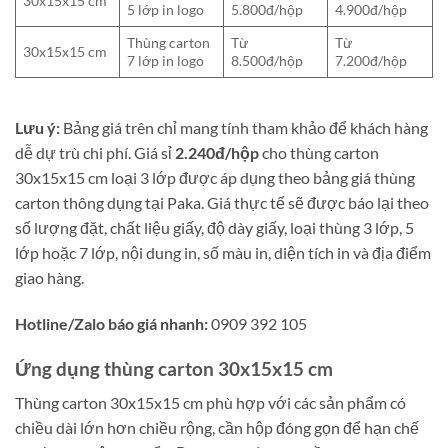
30x15x15 cm
5 lớp in logo
5.800đ/hộp
4.900đ/hộp
Thùng carton
Từ
Từ
30x15x15 cm
7 lớp in logo
8.500đ/hộp
7.200đ/hộp
Lưu ý:
Bảng giá trên chỉ mang tính tham khảo để khách hàng
dễ dự trù chi phí. Giá sỉ
2.240đ/hộp
cho thùng carton
30x15x15 cm loại 3 lớp được áp dụng theo bảng giá thùng
carton thông dụng tại Paka. Giá thực tế sẽ được báo lại theo
số lượng đặt, chất liệu giấy, độ dày giấy, loại thùng 3 lớp, 5
lớp hoặc 7 lớp, nội dung in, số màu in, diện tích in và địa điểm
giao hàng.
Hotline/Zalo báo giá nhanh:
0909 392 105
Ứng dụng thùng carton 30x15x15 cm
Thùng carton 30x15x15 cm phù hợp với các sản phẩm có
chiều dài lớn hơn chiều rộng, cần hộp đóng gọn để hạn chế