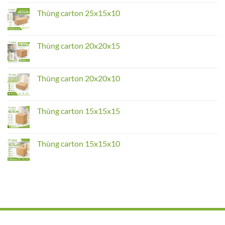
on
Thùng
Thùng carton 25x15x10
carton
25x25x10
No
Comments
on
Thùng
Thùng carton 20x20x15
carton
25x15x10
No
Comments
on
Thùng
Thùng carton 20x20x10
carton
20x20x15
No
Comments
on
Thùng
Thùng carton 15x15x15
carton
20x20x10
No
Comments
on
Thùng
Thùng carton 15x15x10
carton
15x15x15
No
Comments
on
Thùng
carton
15x15x10