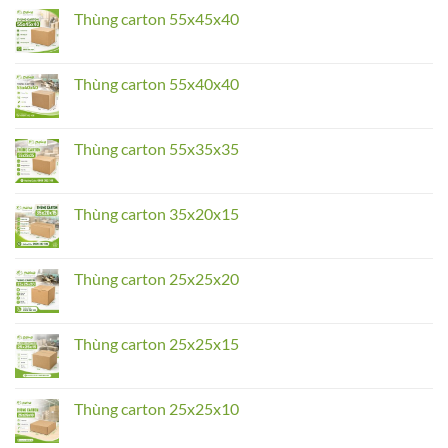
Thùng
Thùng carton 55x45x40
carton
65x45x45
No
Comments
on
Thùng
Thùng carton 55x40x40
carton
55x45x40
No
Comments
on
Thùng
Thùng carton 55x35x35
carton
55x40x40
No
Comments
on
Thùng
Thùng carton 35x20x15
carton
55x35x35
No
Comments
on
Thùng
Thùng carton 25x25x20
carton
35x20x15
No
Comments
on
Thùng
Thùng carton 25x25x15
carton
25x25x20
No
Comments
on
Thùng
Thùng carton 25x25x10
carton
25x25x15
No
Comments