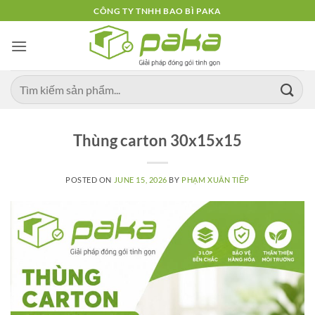
Skip
CÔNG TY TNHH BAO BÌ PAKA
to
content
Thùng carton 30x15x15
POSTED ON
JUNE 15, 2026
BY
PHẠM XUÂN TIẾP