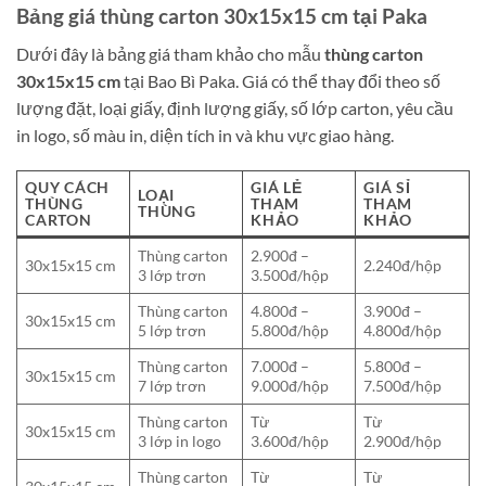
Bảng giá thùng carton 30x15x15 cm tại Paka
Dưới đây là bảng giá tham khảo cho mẫu
thùng carton
30x15x15 cm
tại Bao Bì Paka. Giá có thể thay đổi theo số
lượng đặt, loại giấy, định lượng giấy, số lớp carton, yêu cầu
in logo, số màu in, diện tích in và khu vực giao hàng.
QUY CÁCH
GIÁ LẺ
GIÁ SỈ
LOẠI
THÙNG
THAM
THAM
THÙNG
CARTON
KHẢO
KHẢO
Thùng carton
2.900đ –
30x15x15 cm
2.240đ/hộp
3 lớp trơn
3.500đ/hộp
Thùng carton
4.800đ –
3.900đ –
30x15x15 cm
5 lớp trơn
5.800đ/hộp
4.800đ/hộp
Thùng carton
7.000đ –
5.800đ –
30x15x15 cm
7 lớp trơn
9.000đ/hộp
7.500đ/hộp
Thùng carton
Từ
Từ
30x15x15 cm
3 lớp in logo
3.600đ/hộp
2.900đ/hộp
Thùng carton
Từ
Từ