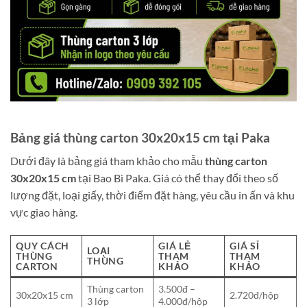
Bảng giá thùng carton 30x20x15 cm tại Paka
Dưới đây là bảng giá tham khảo cho mẫu
thùng carton
30x20x15 cm
tại Bao Bì Paka. Giá có thể thay đổi theo số
lượng đặt, loại giấy, thời điểm đặt hàng, yêu cầu in ấn và khu
vực giao hàng.
QUY CÁCH
GIÁ LẺ
GIÁ SỈ
LOẠI
THÙNG
THAM
THAM
THÙNG
CARTON
KHẢO
KHẢO
Thùng carton
3.500đ –
30x20x15 cm
2.720đ/hộp
3 lớp
4.000đ/hộp