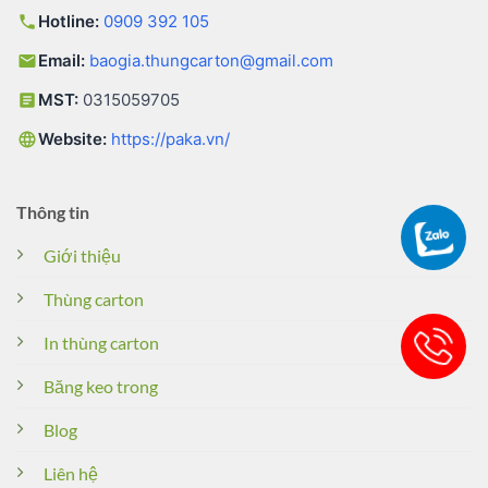
Hotline:
0909 392 105
Email:
baogia.thungcarton@gmail.com
MST:
0315059705
Website:
https://paka.vn/
Thông tin
Giới thiệu
Thùng carton
In thùng carton
Băng keo trong
Blog
Liên hệ