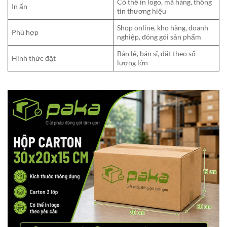
Có thể in logo, mã hàng, thông
In ấn
tin thương hiệu
Shop online, kho hàng, doanh
Phù hợp
nghiệp, đóng gói sản phẩm
Bán lẻ, bán sỉ, đặt theo số
Hình thức đặt
lượng lớn