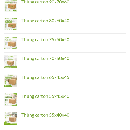
Thùng carton 90x70x60
carton
100x80x80
No
Comments
on
Thùng
Thùng carton 80x60x40
carton
90x70x60
No
Comments
on
Thùng
Thùng carton 75x50x50
carton
80x60x40
No
Comments
on
Thùng
Thùng carton 70x50x40
carton
75x50x50
No
Comments
on
Thùng
Thùng carton 65x45x45
carton
70x50x40
No
Comments
on
Thùng
Thùng carton 55x45x40
carton
65x45x45
No
Comments
on
Thùng
Thùng carton 55x40x40
carton
55x45x40
No
Comments
on