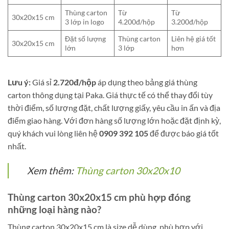
Thùng carton
Từ
Từ
30x20x15 cm
3 lớp in logo
4.200đ/hộp
3.200đ/hộp
Đặt số lượng
Thùng carton
Liên hệ giá tốt
30x20x15 cm
lớn
3 lớp
hơn
Lưu ý:
Giá sỉ
2.720đ/hộp
áp dụng theo bảng giá thùng
carton thông dụng tại Paka. Giá thực tế có thể thay đổi tùy
thời điểm, số lượng đặt, chất lượng giấy, yêu cầu in ấn và địa
điểm giao hàng. Với đơn hàng số lượng lớn hoặc đặt định kỳ,
quý khách vui lòng liên hệ
0909 392 105
để được báo giá tốt
nhất.
Xem thêm:
Thùng carton 30x20x10
Thùng carton 30x20x15 cm phù hợp đóng
những loại hàng nào?
Thùng carton 30x20x15 cm là size dễ dùng, phù hợp với