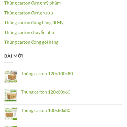
Thùng carton đựng mỹ phẩm
Thùng carton đựng rượu
Thùng carton đóng hàng đi Mỹ
Thùng carton chuyển nhà
Thùng carton đóng gói hàng
BÀI MỚI
Thùng carton 120x100x80
No
Comments
on
Thùng
Thùng carton 120x60x60
carton
120x100x80
No
Comments
on
Thùng
Thùng carton 100x80x80
carton
120x60x60
No
Comments
on
Thùng