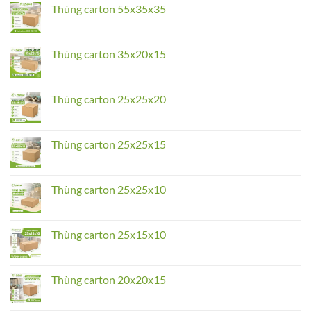
Thùng
Thùng carton 55x35x35
carton
55x40x40
No
Comments
on
Thùng
Thùng carton 35x20x15
carton
55x35x35
No
Comments
on
Thùng
Thùng carton 25x25x20
carton
35x20x15
No
Comments
on
Thùng
Thùng carton 25x25x15
carton
25x25x20
No
Comments
on
Thùng
Thùng carton 25x25x10
carton
25x25x15
No
Comments
on
Thùng
Thùng carton 25x15x10
carton
25x25x10
No
Comments
on
Thùng
Thùng carton 20x20x15
carton
25x15x10
No
Comments