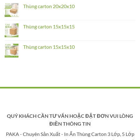
on
Thùng
Thùng carton 20x20x10
carton
20x20x15
No
Comments
on
Thùng
Thùng carton 15x15x15
carton
20x20x10
No
Comments
on
Thùng
Thùng carton 15x15x10
carton
15x15x15
No
Comments
on
Thùng
carton
15x15x10
QUÝ KHÁCH CẦN TƯ VẤN HOẶC ĐẶT ĐƠN VUI LÒNG
ĐIỀN THÔNG TIN
PAKA - Chuyên Sản Xuất - In Ấn Thùng Carton 3 Lớp, 5 Lớp