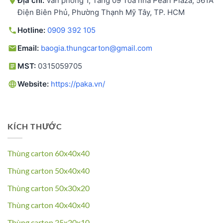
Địa chỉ:
Văn phòng 1, Tầng 09 Tòa nhà Pearl Plaza, 561A
Điện Biên Phủ, Phường Thạnh Mỹ Tây, TP. HCM
Hotline:
0909 392 105
Email:
baogia.thungcarton@gmail.com
MST:
0315059705
Website:
https://paka.vn/
KÍCH THƯỚC
Thùng carton 60x40x40
Thùng carton 50x40x40
Thùng carton 50x30x20
Thùng carton 40x40x40
Thùng carton 25x20x10