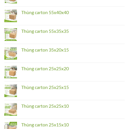
Comments
on
Thùng
Thùng carton 55x40x40
carton
55x45x40
No
Comments
on
Thùng
Thùng carton 55x35x35
carton
55x40x40
No
Comments
on
Thùng
Thùng carton 35x20x15
carton
55x35x35
No
Comments
on
Thùng
Thùng carton 25x25x20
carton
35x20x15
No
Comments
on
Thùng
Thùng carton 25x25x15
carton
25x25x20
No
Comments
on
Thùng
Thùng carton 25x25x10
carton
25x25x15
No
Comments
on
Thùng
Thùng carton 25x15x10
carton