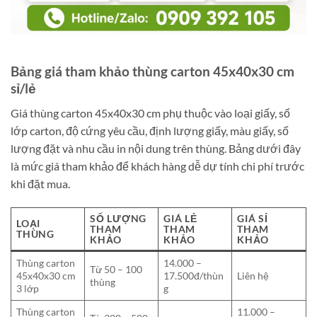
Bảng giá tham khảo thùng carton 45x40x30 cm
sỉ/lẻ
Giá thùng carton 45x40x30 cm phụ thuộc vào loại giấy, số
lớp carton, độ cứng yêu cầu, định lượng giấy, màu giấy, số
lượng đặt và nhu cầu in nội dung trên thùng. Bảng dưới đây
là mức giá tham khảo để khách hàng dễ dự tính chi phí trước
khi đặt mua.
SỐ LƯỢNG
GIÁ LẺ
GIÁ SỈ
LOẠI
THAM
THAM
THAM
THÙNG
KHẢO
KHẢO
KHẢO
Thùng carton
14.000 –
Từ 50 – 100
45x40x30 cm
17.500đ/thùn
Liên hệ
thùng
3 lớp
g
Thùng carton
11.000 –