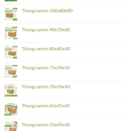
Comments
on
Thùng
Thùng carton 100x80x80
carton
120x60x60
No
Comments
on
Thùng
Thùng carton 90x70x60
carton
100x80x80
No
Comments
on
Thùng
Thùng carton 80x60x40
carton
90x70x60
No
Comments
on
Thùng
Thùng carton 75x50x50
carton
80x60x40
No
Comments
on
Thùng
Thùng carton 70x50x40
carton
75x50x50
No
Comments
on
Thùng
Thùng carton 65x45x45
carton
70x50x40
No
Comments
on
Thùng
Thùng carton 55x45x40
carton
65x45x45
No