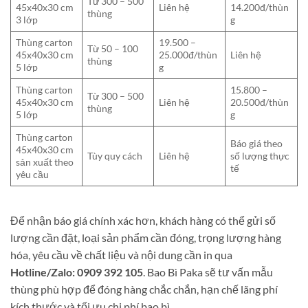
Từ 300 – 500
45x40x30 cm
Liên hệ
14.200đ/thùn
thùng
3 lớp
g
Thùng carton
19.500 –
Từ 50 – 100
45x40x30 cm
25.000đ/thùn
Liên hệ
thùng
5 lớp
g
Thùng carton
15.800 –
Từ 300 – 500
45x40x30 cm
Liên hệ
20.500đ/thùn
thùng
5 lớp
g
Thùng carton
Báo giá theo
45x40x30 cm
Tùy quy cách
Liên hệ
số lượng thực
sản xuất theo
tế
yêu cầu
Để nhận báo giá chính xác hơn, khách hàng có thể gửi số
lượng cần đặt, loại sản phẩm cần đóng, trọng lượng hàng
hóa, yêu cầu về chất liệu và nội dung cần in qua
Hotline/Zalo: 0909 392 105
. Bao Bì Paka sẽ tư vấn mẫu
thùng phù hợp để đóng hàng chắc chắn, hạn chế lãng phí
kích thước và tối ưu chi phí bao bì.