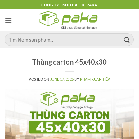
Skip
CÔNG TY TNHH BAO BÌ PAKA
to
content
Thùng carton 45x40x30
POSTED ON
JUNE 17, 2026
BY
PHẠM XUÂN TIẾP